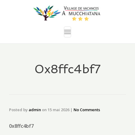
Toggle
navigation
0x8ffc4bf7
Posted by
admin
on
15 mai 2026
|
No Comments
0x8ffc4bf7